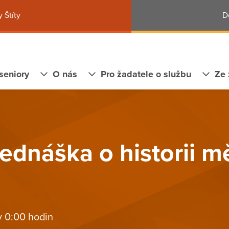
 Štíty
D
seniory
O nás
Pro žadatele o službu
Ze 
řednáška o historii m
v 0:00 hodin