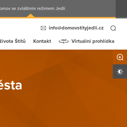
omov se zvláštním režimem Jedlí
info@domovstityjedli.cz
života Štítů
Kontakt
Virtuální prohlídka
Zvětši
Vysoký 
ěsta