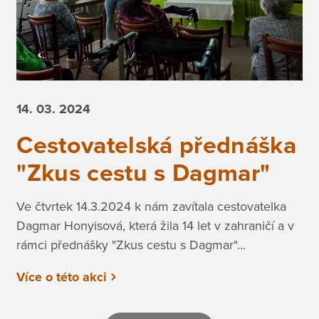
14. 03.
2024
Cestovatelská přednáška
"Zkus cestu s Dagmar"
Ve čtvrtek 14.3.2024 k nám zavítala cestovatelka
Dagmar Honyisová, která žila 14 let v zahraničí a v
rámci přednášky "Zkus cestu s Dagmar"...
Více o této akci