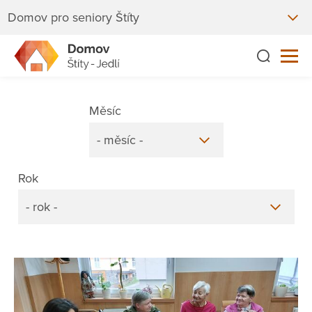
Domov pro seniory Štíty
Měsíc
- měsíc -
Rok
- rok -