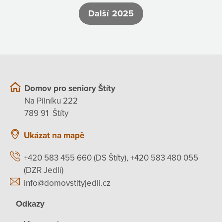
Další 2025
Domov pro seniory Štíty
Na Pilníku 222
789 91 Štíty
Ukázat na mapě
+420 583 455 660 (DS Štíty), +420 583 480 055
(DZR Jedlí)
info@domovstityjedli.cz
Odkazy