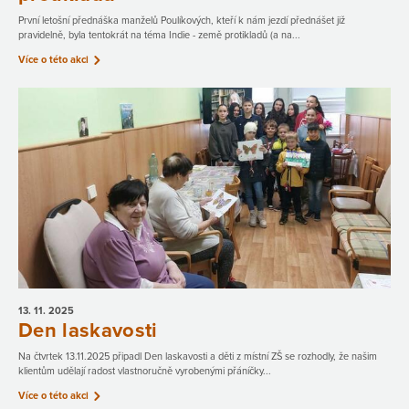
První letošní přednáška manželů Poulíkových, kteří k nám jezdí přednášet již
pravidelně, byla tentokrát na téma Indie - země protikladů (a na...
Více o této akci
13. 11.
2025
Den laskavosti
Na čtvrtek 13.11.2025 připadl Den laskavosti a děti z místní ZŠ se rozhodly, že našim
klientům udělají radost vlastnoručně vyrobenými přáníčky...
Více o této akci