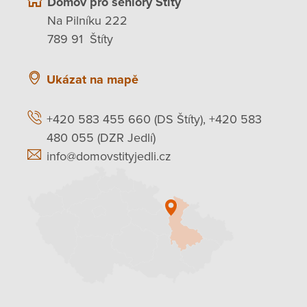
Domov pro seniory Štíty
Na Pilníku 222
789 91 Štíty
Ukázat na mapě
+420 583 455 660 (DS Štíty), +420 583
480 055 (DZR Jedlí)
info@domovstityjedli.cz