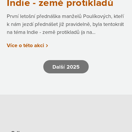
Indie - země protikladů
První letošní přednáška manželů Poulíkových, kteří
k nám jezdí přednášet již pravidelně, byla tentokrát
na téma Indie - země protikladů (a na...
Více o této akci
Další 2025