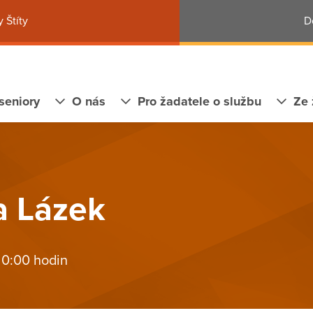
 Štíty
D
seniory
O nás
Pro žadatele o službu
Ze 
a Lázek
 0:00 hodin