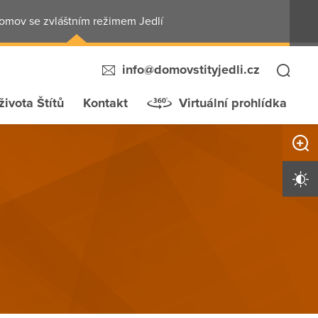
omov se zvláštním režimem Jedlí
info@domovstityjedli.cz
života Štítů
Kontakt
Virtuální prohlídka
Zvětši
Vysoký 