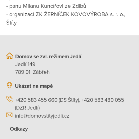
- panu Milanu Kuncířovi ze Zdibů
- organizaci ZK ŽERNÍČEK KOVOVÝROBA s. r. o.,
Štíty
Domov se zvl. režimem Jedlí
Jedlí 149
789 01 Zábřeh
Ukázat na mapě
+420 583 455 660 (DS Štíty), +420 583 480 055
(DZR Jedlí)
info@domovstityjedli.cz
Odkazy