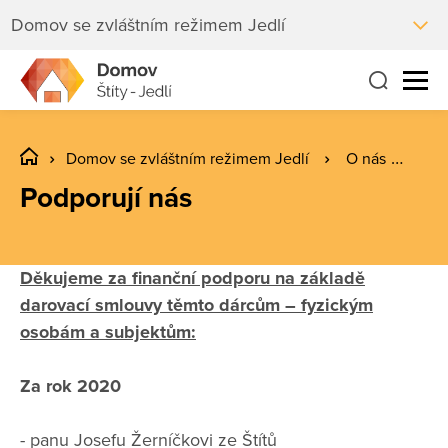
Domov se zvláštním režimem Jedlí
Domov se zvláštním režimem Jedlí
O nás
Pod
Podporují nás
Děkujeme za finanční podporu na základě
darovací smlouvy těmto dárcům – fyzickým
osobám a subjektům:
Za rok 2020
- panu Josefu Žerníčkovi ze Štítů