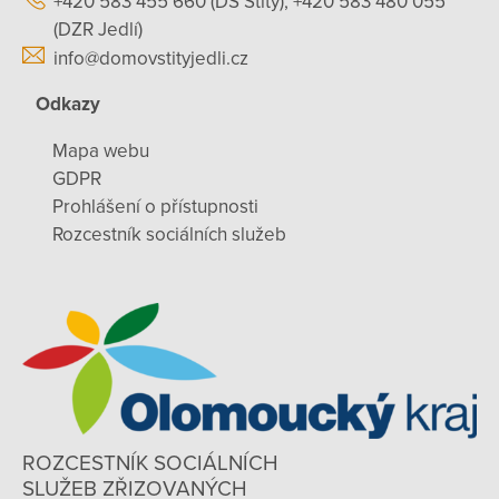
+420 583 455 660 (DS Štíty), +420 583 480 055
(DZR Jedlí)
info@domovstityjedli.cz
Odkazy
Mapa webu
GDPR
Prohlášení o přístupnosti
Rozcestník sociálních služeb
ROZCESTNÍK SOCIÁLNÍCH
SLUŽEB ZŘIZOVANÝCH