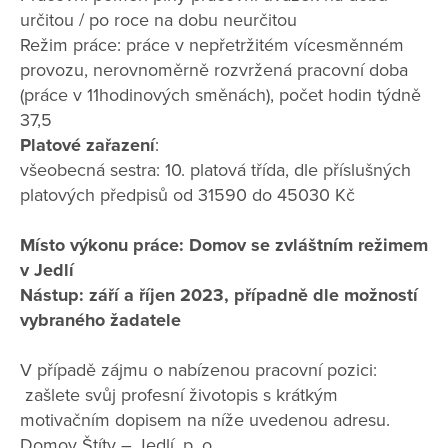
určitou / po roce na dobu neurčitou
Režim práce: práce v nepřetržitém vícesměnném
provozu, nerovnoměrně rozvržená pracovní doba
(práce v 11hodinových směnách), počet hodin týdně
37,5
Platové zařazení
:
všeobecná sestra: 10. platová třída, dle příslušných
platových předpisů od 31590 do 45030 Kč
Místo výkonu práce: Domov se zvláštním režimem
v Jedlí
Nástup: září a říjen 2023, případně dle možností
vybraného žadatele
V případě zájmu o nabízenou pracovní pozici:
zašlete svůj profesní životopis s krátkým
motivačním dopisem na níže uvedenou adresu.
Domov Štíty – Jedlí, p. o.