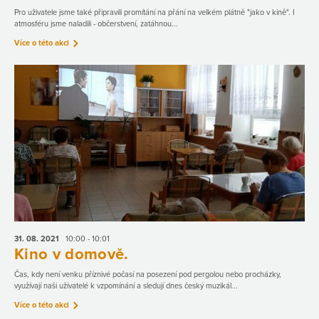
Pro uživatele jsme také připravili promítání na přání na velkém plátně "jako v kině". I
atmosféru jsme naladili - občerstvení, zatáhnou...
Více o této akci
31. 08.
2021
10:00 - 10:01
Kino v domově.
Čas, kdy není venku příznivé počasí na posezení pod pergolou nebo procházky,
využívají naši uživatelé k vzpomínání a sledují dnes český muzikál...
Více o této akci