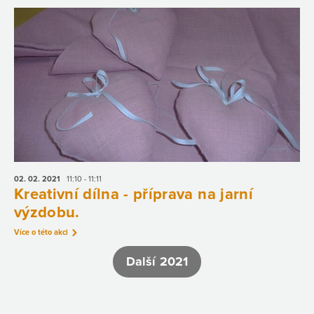
02. 02.
2021
11:10 - 11:11
Kreativní dílna - příprava na jarní
výzdobu.
Více o této akci
Další 2021