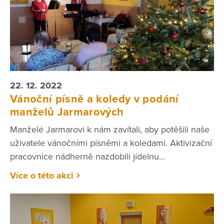
22. 12. 2022
Vánoční písně a koledy v podání
manželů Jarmarových
Manželé Jarmarovi k nám zavítali, aby potěšili naše
uživatele vánočními písněmi a koledami. Aktivizační
pracovnice nádherně nazdobili jídelnu...
Více o této akci