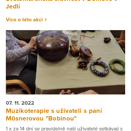
Jedlí
Více o této akci
07. 11. 2022
Muzikoterapie s uživateli s paní
Mösnerovou "Bobinou"
1 x za 14 dní se pravidelně naši uživatelé setkávají s