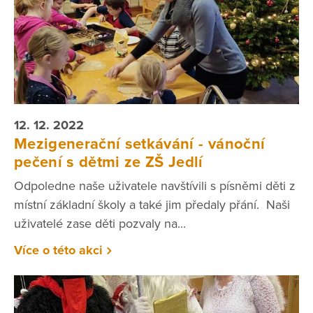
12. 12. 2022
Mezigenerační setkávání - vánoční
pečení s dětmi ze ZŠ Jedlí
Odpoledne naše uživatele navštívili s písněmi děti z
místní základní školy a také jim předaly přání. Naši
uživatelé zase děti pozvaly na...
Více o této akci