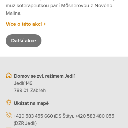
muzikoterapeutkou paní Mösnerovou z Nového
Malína.
Více o této akci
Další akce
Domov se zvl. režimem Jedlí
Jedlí 149
789 01 Zábřeh
Ukázat na mapě
+420 583 455 660 (DS Štíty), +420 583 480 055
(DZR Jedlí)