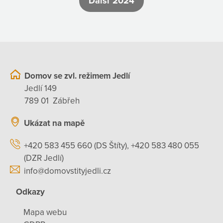
Další 2024
Domov se zvl. režimem Jedlí
Jedlí 149
789 01 Zábřeh
Ukázat na mapě
+420 583 455 660 (DS Štíty), +420 583 480 055
(DZR Jedlí)
info@domovstityjedli.cz
Odkazy
Mapa webu