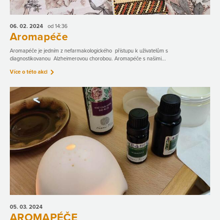
06. 02.
2024
od 14:36
Aromapéče
Aromapéče je jedním z nefarmakologického přístupu k uživatelům s
diagnostikovanou Alzheimerovou chorobou. Aromapéče s našimi...
Více o této akci
05. 03.
2024
AROMAPÉČE