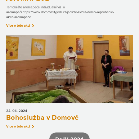
Tentokráte aromapéče individuální viz o
aromapéči https://www.domovstityjedli.cz/jedli/ze-zivota-domova/probehle-
akce/aromapece
Více o této akci
24. 04.
2024
Bohoslužba v Domově
Více o této akci