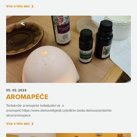
Více o této akci
05. 03.
2024
AROMAPÉČE
Tentokráte aromapéče individuální viz o
aromapéči https://www.domovstityjedli.cz/jedli/ze-zivota-domova/probehle-
akce/aromapece
Více o této akci