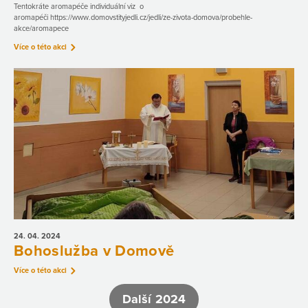
Tentokráte aromapéče individuální viz o
aromapéči https://www.domovstityjedli.cz/jedli/ze-zivota-domova/probehle-
akce/aromapece
Více o této akci
24. 04.
2024
Bohoslužba v Domově
Více o této akci
Další 2024