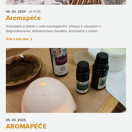
06. 02.
2024
od 14:36
Aromapéče
Aromapéče je jedním z nefarmakologického přístupu k uživatelům s
diagnostikovanou Alzheimerovou chorobou. Aromapéče s našimi...
Více o této akci
05. 03.
2024
AROMAPÉČE