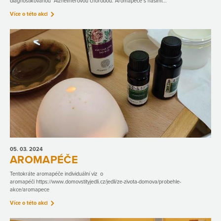
diagnostikovanou Alzheimerovou chorobou. Aromapéče s našimi...
Více o této akci
05. 03.
2024
AROMAPÉČE
Tentokráte aromapéče individuální viz o
aromapéči https://www.domovstityjedli.cz/jedli/ze-zivota-domova/probehle-
akce/aromapece
Více o této akci