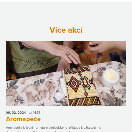
Více akcí
06. 02.
2024
od 14:36
Aromapéče
Aromapéče je jedním z nefarmakologického přístupu k uživatelům s