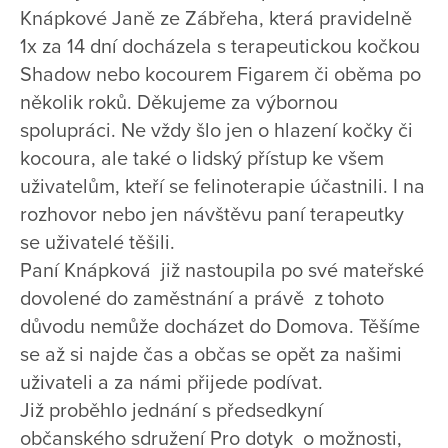
Knápkové Janě ze Zábřeha, která pravidelně
1x za 14 dní docházela s terapeutickou kočkou
Shadow nebo kocourem Figarem či oběma po
několik roků. Děkujeme za výbornou
spolupráci. Ne vždy šlo jen o hlazení kočky či
kocoura, ale také o lidský přístup ke všem
uživatelům, kteří se felinoterapie účastnili. I na
rozhovor nebo jen návštěvu paní terapeutky
se uživatelé těšili.
Paní Knápková již nastoupila po své mateřské
dovolené do zaměstnání a právě z tohoto
důvodu nemůže docházet do Domova. Těšíme
se až si najde čas a občas se opět za našimi
uživateli a za námi přijede podívat.
Již proběhlo jednání s předsedkyní
občanského sdružení Pro dotyk o možnosti,