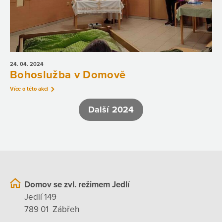
24. 04.
2024
Bohoslužba v Domově
Více o této akci
Další 2024
Domov se zvl. režimem Jedlí
Jedlí 149
789 01 Zábřeh