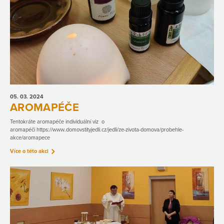
05. 03.
2024
AROMAPÉČE
Tentokráte aromapéče individuální viz o
aromapéči https://www.domovstityjedli.cz/jedli/ze-zivota-domova/probehle-
akce/aromapece
Více o této akci