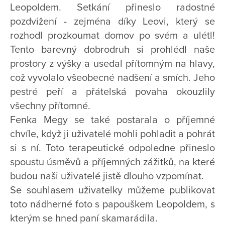
Leopoldem. Setkání přineslo radostné
pozdvižení - zejména díky Leovi, který se
rozhodl prozkoumat domov po svém a ulétl!
Tento barevný dobrodruh si prohlédl naše
prostory z výšky a usedal přítomným na hlavy,
což vyvolalo všeobecné nadšení a smích. Jeho
pestré peří a přátelská povaha okouzlily
všechny přítomné.
Fenka Megy se také postarala o příjemné
chvíle, když ji uživatelé mohli pohladit a pohrát
si s ní. Toto terapeutické odpoledne přineslo
spoustu úsměvů a příjemných zážitků, na které
budou naši uživatelé jistě dlouho vzpomínat.
Se souhlasem uživatelky můžeme publikovat
toto nádherné foto s papouškem Leopoldem, s
kterým se hned paní skamarádila.