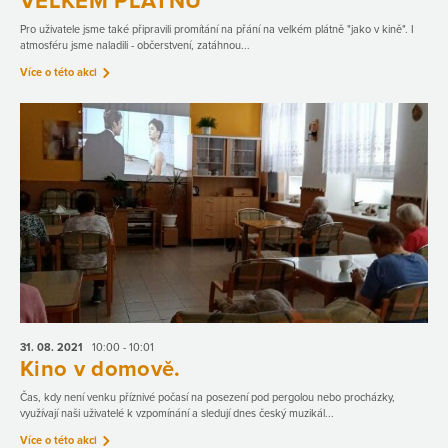
VELKÉM PLÁTNU
Pro uživatele jsme také připravili promítání na přání na velkém plátně "jako v kině". I
atmosféru jsme naladili - občerstvení, zatáhnou...
Více o této akci
31. 08.
2021
10:00 - 10:01
Kino v domově.
Čas, kdy není venku příznivé počasí na posezení pod pergolou nebo procházky,
využívají naši uživatelé k vzpomínání a sledují dnes český muzikál...
Více o této akci