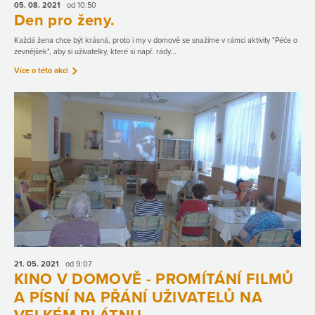
05. 08.
2021
od 10:50
Den pro ženy.
Každá žena chce být krásná, proto i my v domově se snažíme v rámci aktivity "Péče o
zevnějšek", aby si uživatelky, které si např. rády...
Více o této akci
21. 05.
2021
od 9:07
KINO V DOMOVĚ - PROMÍTÁNÍ FILMŮ
A PÍSNÍ NA PŘÁNÍ UŽIVATELŮ NA