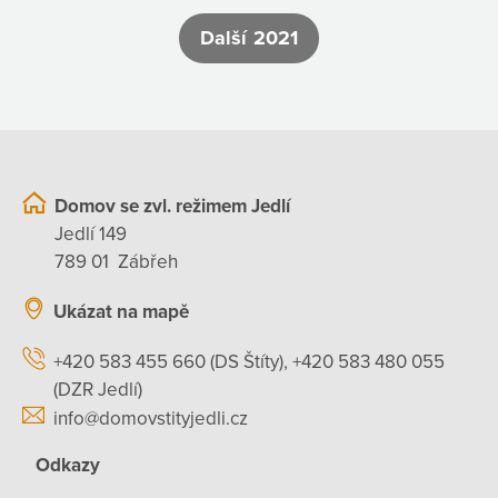
Další 2021
Domov se zvl. režimem Jedlí
Jedlí 149
789 01 Zábřeh
Ukázat na mapě
+420 583 455 660 (DS Štíty), +420 583 480 055
(DZR Jedlí)
info@domovstityjedli.cz
Odkazy