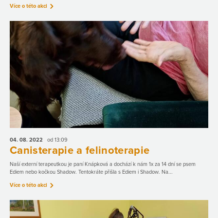
Více o této akci
04. 08.
2022
od 13:09
Canisterapie a felinoterapie
Naší externí terapeutkou je paní Knápková a dochází k nám 1x za 14 dní se psem
Ediem nebo kočkou Shadow. Tentokráte přišla s Ediem i Shadow. Na...
Více o této akci