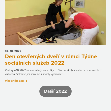
04. 10.
2022
Den otevřených dveří v rámci Týdne
sociálních služeb 2022
V úterý 4.10.2022 nás navštívily studentky ze Střední školy sociální péče a služeb ze
Zábřeha. Velmi se jim líbilo, že si mohly vyzkoušet...
Více o této akci
Další 2022