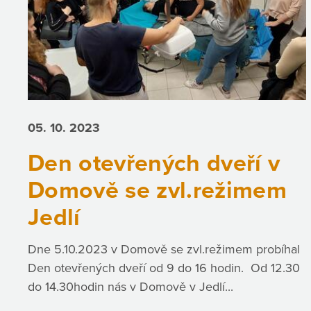
05. 10.
2023
Den otevřených dveří v
Domově se zvl.režimem
Jedlí
Dne 5.10.2023 v Domově se zvl.režimem probíhal
Den otevřených dveří od 9 do 16 hodin. Od 12.30
do 14.30hodin nás v Domově v Jedlí...