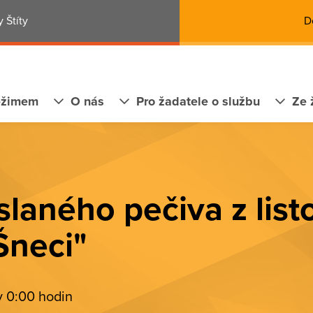
 Štíty
D
ežimem
O nás
Pro žadatele o službu
Ze 
slaného pečiva z lis
Šneci"
v 0:00 hodin