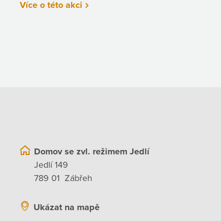
Více o této akci
Domov se zvl. režimem Jedlí
Jedlí 149
789 01 Zábřeh
Ukázat na mapě