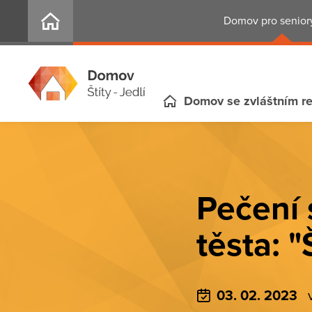
Domov pro seniory
Domov se zvláštním r
Pečení 
těsta: "
03. 02. 2023