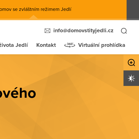
omov se zvláštním režimem Jedlí
info@domovstityjedli.cz
života Jedlí
Kontakt
Virtuální prohlídka
Zvětši
Vysoký 
tového