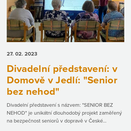
27. 02.
2023
Divadelní představení: v
Domově v Jedlí: "Senior
bez nehod"
Divadelní představení s názvem: "SENIOR BEZ
NEHOD" je unikátní dlouhodobý projekt zaměřený
na bezpečnost seniorů v dopravě v České...