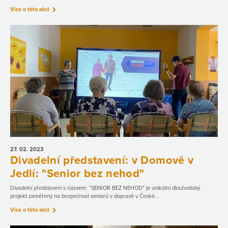
Více o této akci
27. 02.
2023
Divadelní představení: v Domově v
Jedlí: "Senior bez nehod"
Divadelní představení s názvem: "SENIOR BEZ NEHOD" je unikátní dlouhodobý
projekt zaměřený na bezpečnost seniorů v dopravě v České...
Více o této akci