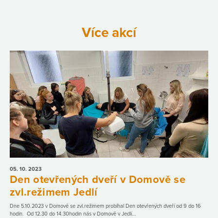
Více akcí
05. 10.
2023
Den otevřených dveří v Domově se
zvl.režimem Jedlí
Dne 5.10.2023 v Domově se zvl.režimem probíhal Den otevřených dveří od 9 do 16
hodin. Od 12.30 do 14.30hodin nás v Domově v Jedlí...