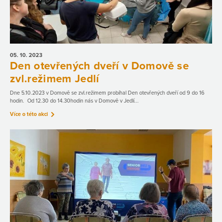
05. 10.
2023
Den otevřených dveří v Domově se
zvl.režimem Jedlí
Dne 5.10.2023 v Domově se zvl.režimem probíhal Den otevřených dveří od 9 do 16
hodin. Od 12.30 do 14.30hodin nás v Domově v Jedlí...
Více o této akci