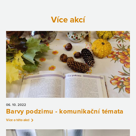
Více akcí
06. 10.
2022
Barvy podzimu - komunikační témata
Více o této akci