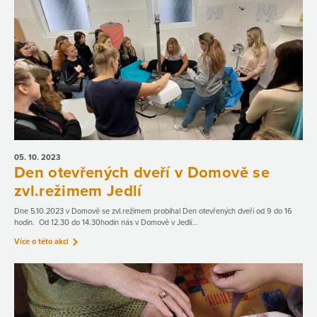
05. 10.
2023
Den otevřených dveří v Domově se
zvl.režimem Jedlí
Dne 5.10.2023 v Domově se zvl.režimem probíhal Den otevřených dveří od 9 do 16
hodin. Od 12.30 do 14.30hodin nás v Domově v Jedlí...
Více o této akci