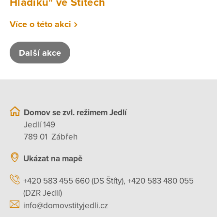
Hladíků" ve Štítech
Více o této akci
Další akce
Domov se zvl. režimem Jedlí
Jedlí 149
789 01 Zábřeh
Ukázat na mapě
+420 583 455 660 (DS Štíty), +420 583 480 055
(DZR Jedlí)
info@domovstityjedli.cz