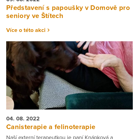
Představení s papoušky v Domově pro
seniory ve Štítech
Více o této akci
04. 08. 2022
Canisterapie a felinoterapie
Naší externí terapeutkou je paní Knápková a