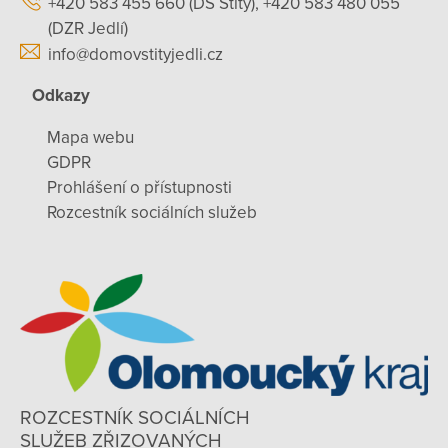
+420 583 455 660 (DS Štíty), +420 583 480 055
(DZR Jedlí)
info@domovstityjedli.cz
Odkazy
Mapa webu
GDPR
Prohlášení o přístupnosti
Rozcestník sociálních služeb
ROZCESTNÍK SOCIÁLNÍCH
SLUŽEB ZŘIZOVANÝCH