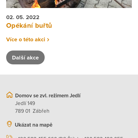
02. 05. 2022
Opékání buřtů
Více o této akci
Další akce
Domov se zvl. režimem Jedlí
Jedlí 149
789 01 Zábřeh
Ukázat na mapě