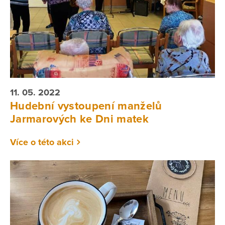
11. 05. 2022
Hudební vystoupení manželů
Jarmarových ke Dni matek
Více o této akci