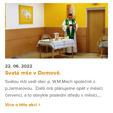
22. 06. 2022
Svatá mše v Domově.
Svatou mši vedl otec p. W.M.Mach společně s
p.Jarmarovou. Další mši plánujeme opět v měsíci
červenci, a to obvykle poslední středu v měsíci,...
Více o této akci