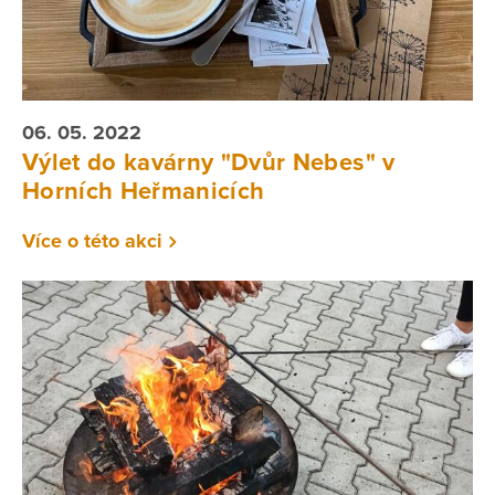
06. 05. 2022
Výlet do kavárny "Dvůr Nebes" v
Horních Heřmanicích
Více o této akci