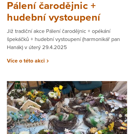
Pálení čarodějnic +
hudební vystoupení
Již tradiční akce Pálení čarodějnic + opékání
špekáčků + hudební vystoupení (harmonikář pan
Hanák) v úterý 29.4.2025
Více o této akci