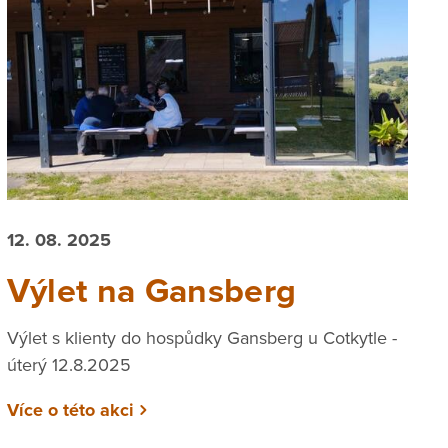
12. 08. 2025
Výlet na Gansberg
Výlet s klienty do hospůdky Gansberg u Cotkytle -
úterý 12.8.2025
Více o této akci