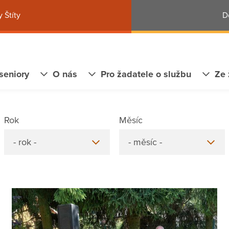
 Štíty
D
seniory
O nás
Pro žadatele o službu
Ze 
Rok
Měsíc
- rok -
- měsíc -