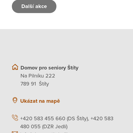
Další akce
Domov pro seniory Štíty
Na Pilníku 222
789 91 Štíty
Ukázat na mapě
+420 583 455 660 (DS Štíty), +420 583
480 055 (DZR Jedlí)