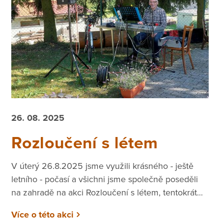
26. 08. 2025
Rozloučení s létem
V úterý 26.8.2025 jsme využili krásného - ještě
letního - počasí a všichni jsme společně poseděli
na zahradě na akci Rozloučení s létem, tentokrát...
Více o této akci