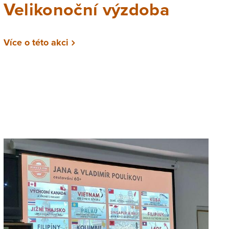
Velikonoční výzdoba
Více o této akci