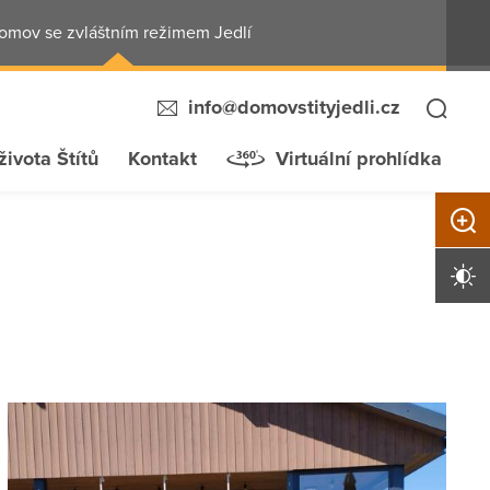
omov se zvláštním režimem Jedlí
info@domovstityjedli.cz
života Štítů
Kontakt
Virtuální prohlídka
Zvětši
Vysoký 