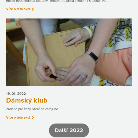
Ediem nebo kočkou Shadow. Tentokráte přišla s Ediem i Shadow. Na...
Více o této akci
19. 01.
2022
Dámský klub
Zadáno pro ženy, které se chtějí líbit.
Více o této akci
Další 2022