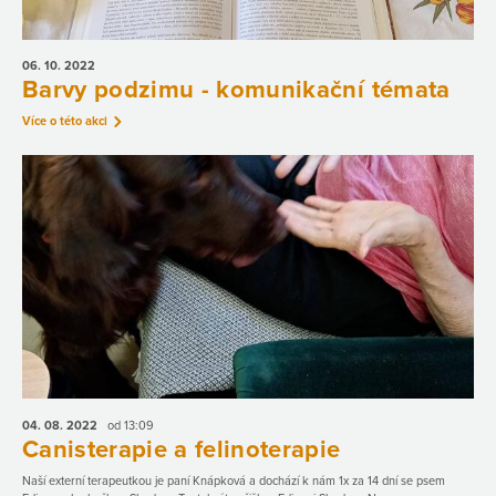
06. 10.
2022
Barvy podzimu - komunikační témata
Více o této akci
04. 08.
2022
od 13:09
Canisterapie a felinoterapie
Naší externí terapeutkou je paní Knápková a dochází k nám 1x za 14 dní se psem