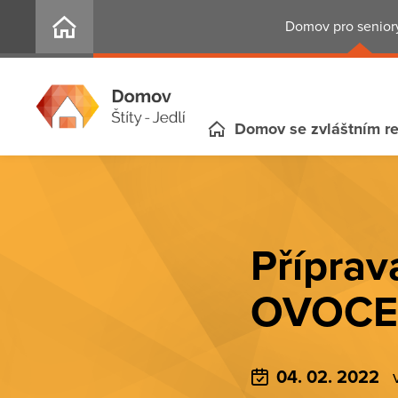
Domov pro seniory
Domov se zvláštním r
Příprav
OVOCE
04. 02. 2022