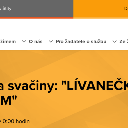
 Štíty
D
ežimem
O nás
Pro žadatele o službu
Ze 
a svačiny: "LÍVANEČ
M"
v 0:00 hodin