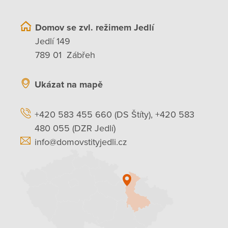
Domov se zvl. režimem Jedlí
Jedlí 149
789 01 Zábřeh
Ukázat na mapě
+420 583 455 660 (DS Štíty), +420 583
480 055 (DZR Jedlí)
info@domovstityjedli.cz