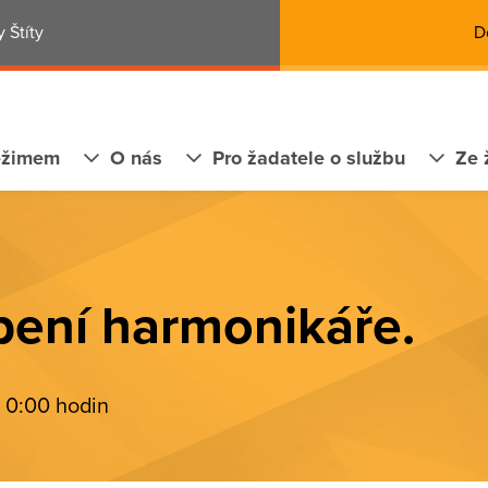
 Štíty
D
ežimem
O nás
Pro žadatele o službu
Ze 
pení harmonikáře.
 0:00 hodin