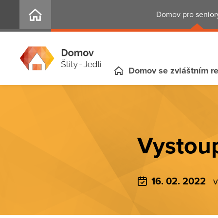
Domov pro seniory
Domov se zvláštním r
Vystou
16. 02. 2022
v