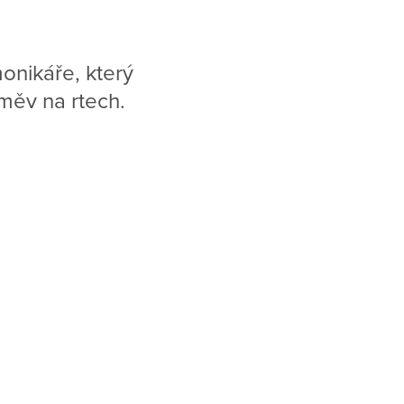
onikáře, který
směv na rtech.