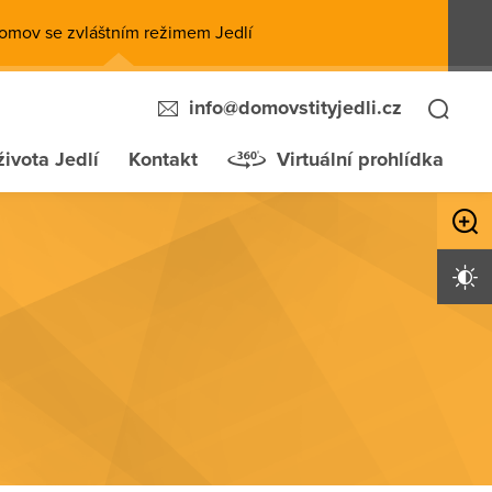
omov se zvláštním režimem Jedlí
info@domovstityjedli.cz
života Jedlí
Kontakt
Virtuální prohlídka
Zvětši
Vysoký 