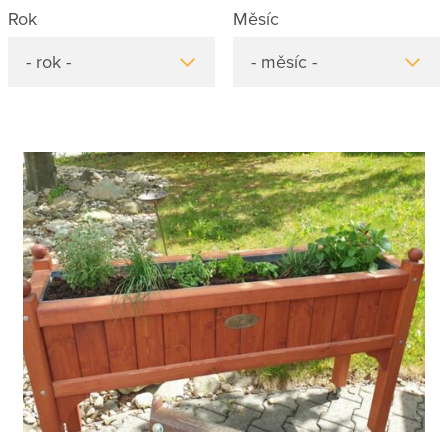
Rok
Měsíc
- rok -
- měsíc -