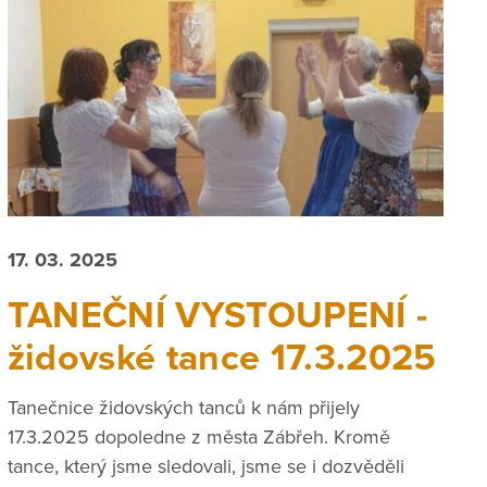
17. 03. 2025
TANEČNÍ VYSTOUPENÍ -
židovské tance 17.3.2025
Tanečnice židovských tanců k nám přijely
17.3.2025 dopoledne z města Zábřeh. Kromě
tance, který jsme sledovali, jsme se i dozvěděli