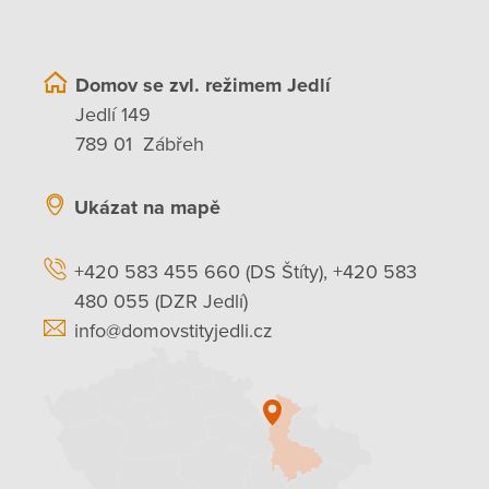
Domov se zvl. režimem Jedlí
Jedlí 149
789 01 Zábřeh
Ukázat na mapě
+420 583 455 660 (DS Štíty), +420 583
480 055 (DZR Jedlí)
info@domovstityjedli.cz