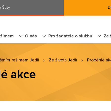
 Štíty
D
ežimem
O nás
Pro žadatele o službu
Ze 
štním režimem Jedlí
Ze života Jedlí
Proběhlé ak
lé akce