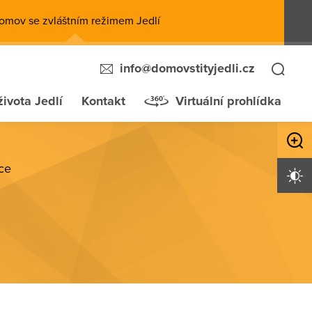
omov se zvláštním režimem Jedlí
info@domovstityjedli.cz
života Jedlí
Kontakt
Virtuální prohlídka
Zvětši
ce
Vysoký 