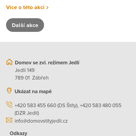
Více o této akci
Další akce
Domov se zvl. režimem Jedlí
Jedlí 149
789 01 Zábřeh
Ukázat na mapě
+420 583 455 660 (DS Štíty), +420 583 480 055
(DZR Jedlí)
info@domovstityjedli.cz
Odkazy