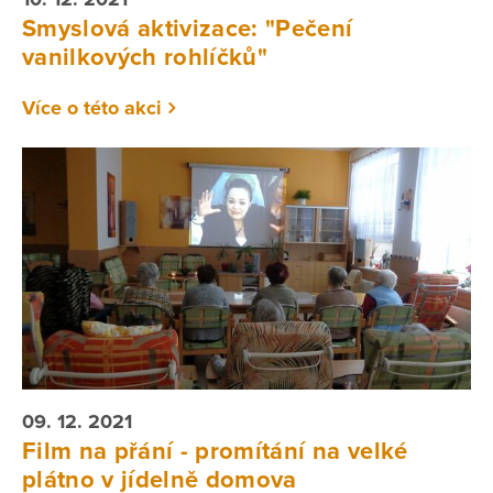
Smyslová aktivizace: "Pečení
vanilkových rohlíčků"
Více o této akci
09. 12. 2021
Film na přání - promítání na velké
plátno v jídelně domova