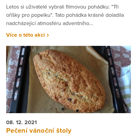
Letos si uživatelé vybrali filmovou pohádku: "Tři
oříšky pro popelku". Tato pohádka krásně doladila
nadcházející atmosféru adventního...
Více o této akci
08. 12. 2021
Pečení vánoční štoly